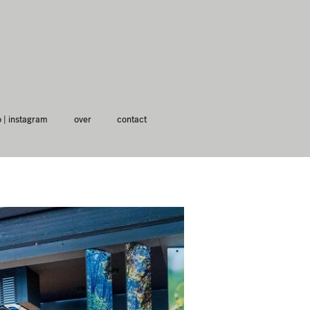
o | instagram
over
contact